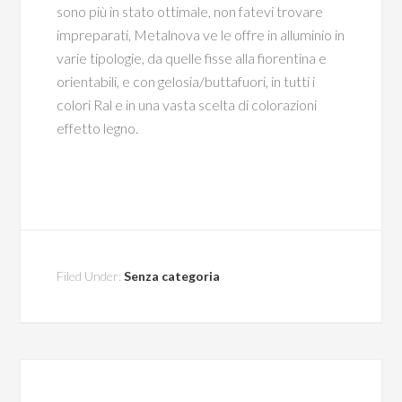
sono più in stato ottimale, non fatevi trovare
impreparati, Metalnova ve le offre in alluminio in
varie tipologie, da quelle fisse alla fiorentina e
orientabili, e con gelosia/buttafuori, in tutti i
colori Ral e in una vasta scelta di colorazioni
effetto legno.
Filed Under:
Senza categoria