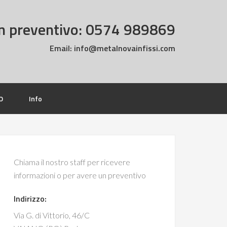
n preventivo: 0574 989869
Email:
info@metalnovainfissi.com
O
Info
Chiama il nostro staff per ricevere
informazioni o per avere un preventivo
Indirizzo:
Via G. di Vittorio, 46/C