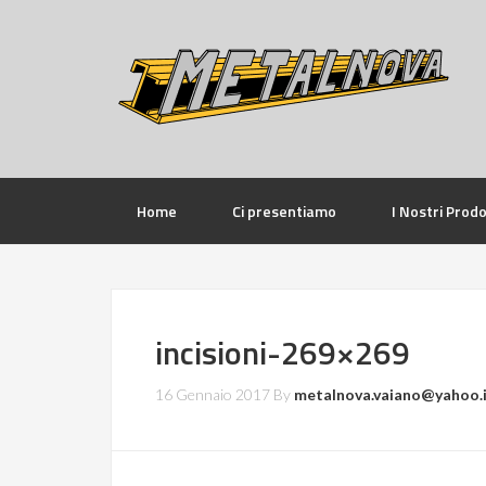
Home
Ci presentiamo
I Nostri Prodo
incisioni-269×269
16 Gennaio 2017
By
metalnova.vaiano@yahoo.