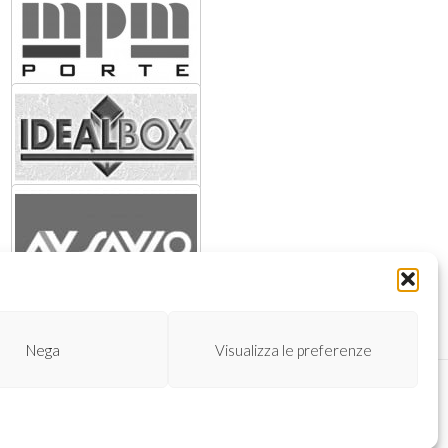
Nega
Visualizza le preferenze
 · INFO@METALNOVAINFISSI.COM P.IVA 01717370975