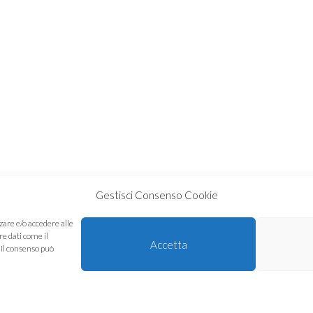
Gestisci Consenso Cookie
zare e/o accedere alle
re dati come il
Accetta
 il consenso può
I VITTORIO, 46/C · VAIANO (PO) · TEL. 0574 989869 FAX 0574 941362