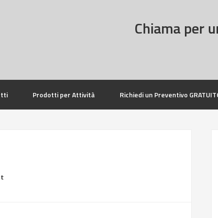
Chiama per u
tti
Prodotti per Attività
Richiedi un Preventivo GRATUIT
it