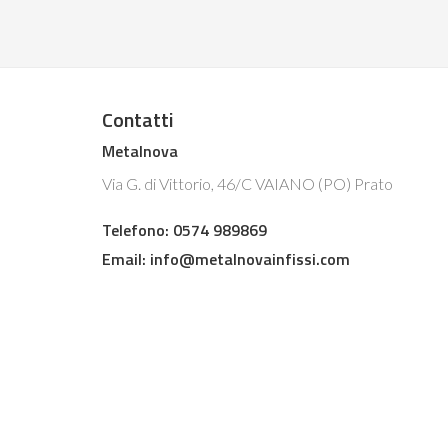
Contatti
Metalnova
Via G. di Vittorio, 46/C VAIANO (PO) Prato
Telefono: 0574 989869
Email:
info@metalnovainfissi.com