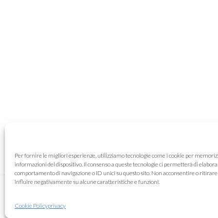
Per fornire le migliori esperienze, utilizziamo tecnologie come i cookie per memoriz
informazioni del dispositivo. Il consenso a queste tecnologie ci permetterà di elabora
comportamento di navigazione o ID unici su questo sito. Non acconsentire o ritirare
influire negativamente su alcune caratteristiche e funzioni.
COPYRIGHT © 2026 · METALNOVA S.R.L. ·VIA G. D
Cookie Policy
privacy